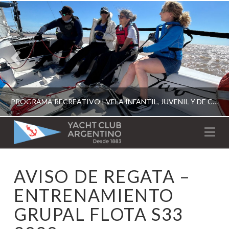
PROGRAMA RECREATIVO | VELA INFANTIL, JUVENIL Y DE CRUCERO 2026
YACHT
Na
CLUB
YCA
AVISO DE REGATA –
ESCUELA RECREATIVA 2026
ARGENTINO
ENTRENAMIENTO
GRUPAL FLOTA S33