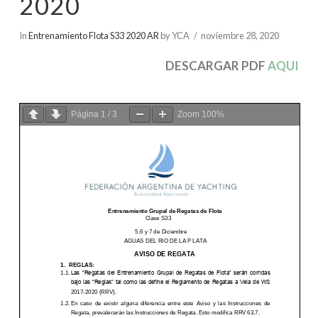
2020
In
Entrenamiento Flota S33 2020 AR
by YCA
noviembre 28, 2020
DESCARGAR PDF
AQUI
Página
1
/
3
Zoom
100%