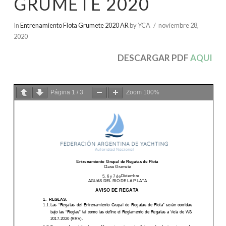
GRUMETE 2020
In
Entrenamiento Flota Grumete 2020 AR
by YCA
noviembre 28,
2020
DESCARGAR PDF
AQUI
Página
1
/
3
Zoom
100%