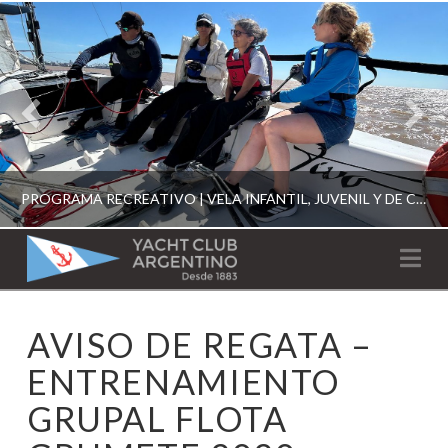
PROGRAMA RECREATIVO | VELA INFANTIL, JUVENIL Y DE CRUCERO 2026
YACHT
Na
CLUB
YCA
AVISO DE REGATA –
ESCUELA RECREATIVA 2026
ARGENTINO
ENTRENAMIENTO
GRUPAL FLOTA