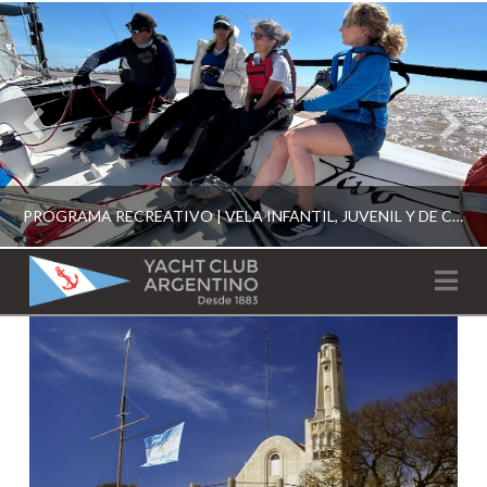
PROGRAMA RECREATIVO | VELA INFANTIL, JUVENIL Y DE CRUCERO 2026
YACHT
Na
CLUB
YCA
ESCUELA RECREATIVA 2026
ARGENTINO