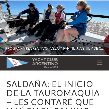
PROGRAMA RECREATIVO | VELA INFANTIL, JUVENIL Y DE CRUCERO 2026
YACHT
Na
CLUB
YCA
SALDAÑA: EL INICIO
ESCUELA RECREATIVA 2026
ARGENTINO
DE LA TAUROMAQUIA
– LES CONTARÉ QUE