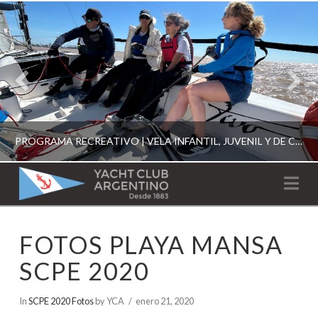
PROGRAMA RECREATIVO | VELA INFANTIL, JUVENIL Y DE CRUCERO 2026
YACHT
Na
CLUB
YCA
FOTOS PLAYA MANSA
ESCUELA RECREATIVA 2026
ARGENTINO
SCPE 2020
In
SCPE 2020 Fotos
by YCA
enero 21, 2020