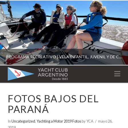
PROGRAMA RECREATIVO | VELA INFANTIL, JUVENIL Y DE CRUCERO 2026
YACHT
Na
CLUB
YCA
FOTOS BAJOS DEL
ESCUELA RECREATIVA 2026
ARGENTINO
PARANÁ
In
Uncategorized
,
Yachting a Motor 2019 Fotos
by YCA
mayo 26,
2019