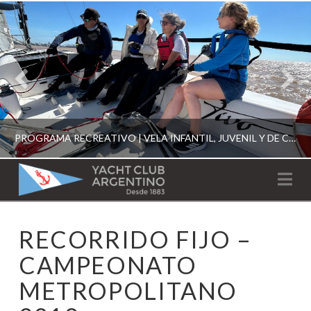
PROGRAMA RECREATIVO | VELA INFANTIL, JUVENIL Y DE CRUCERO 2026
YACHT
Na
CLUB
YCA
RECORRIDO FIJO –
ESCUELA RECREATIVA 2026
ARGENTINO
CAMPEONATO
METROPOLITANO