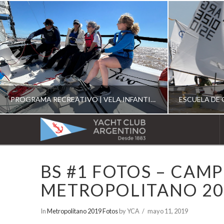
PROGRAMA RECREATIVO | VELA INFANTIL, JUVENIL Y DE CRUCERO 2026
YACHT
CLUB
YCA
BS #1 FOTOS – CAM
ESCUELA RECREATIVA 2026
E
ARGENTINO
METROPOLITANO 20
In
Metropolitano 2019 Fotos
by YCA
mayo 11, 2019