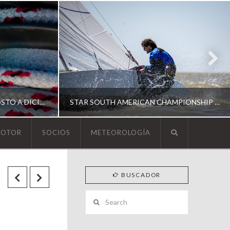
ESCUELA DE YACHTING | AGOSTO A DICIEMBRE 2026
STAR SOUTH AMERICAN CHAMPIONSHIP 2026
MOTOR
SOCIOS
METEOROLOGÍA
YCA
BUSCADOR
ING
SOUTH AMERICAN STAR 2026
Search