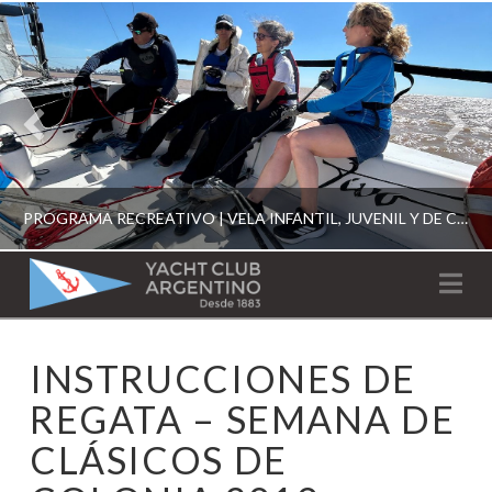
PROGRAMA RECREATIVO | VELA INFANTIL, JUVENIL Y DE CRUCERO 2026
YACHT
Na
CLUB
YCA
INSTRUCCIONES DE
ESCUELA RECREATIVA 2026
ARGENTINO
REGATA – SEMANA DE
CLÁSICOS DE