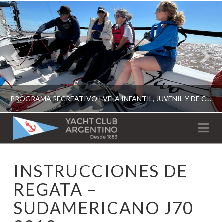
PROGRAMA RECREATIVO | VELA INFANTIL, JUVENIL Y DE CRUCERO 2026
YACHT
Na
CLUB
YCA
INSTRUCCIONES DE
ESCUELA RECREATIVA 2026
ARGENTINO
REGATA –
SUDAMERICANO J70