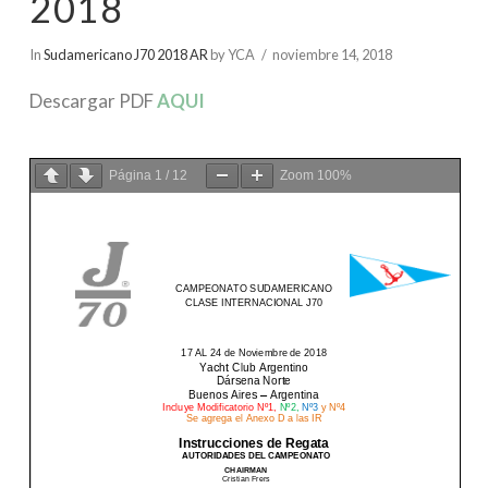
2018
In
Sudamericano J70 2018 AR
by YCA
noviembre 14, 2018
Descargar PDF
AQUI
Página
1
/
12
Zoom
100%