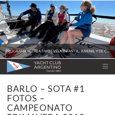
PROGRAMA RECREATIVO | VELA INFANTIL, JUVENIL Y DE CRUCERO 2026
YACHT
Na
CLUB
YCA
BARLO – SOTA #1
ESCUELA RECREATIVA 2026
ARGENTINO
FOTOS –
CAMPEONATO