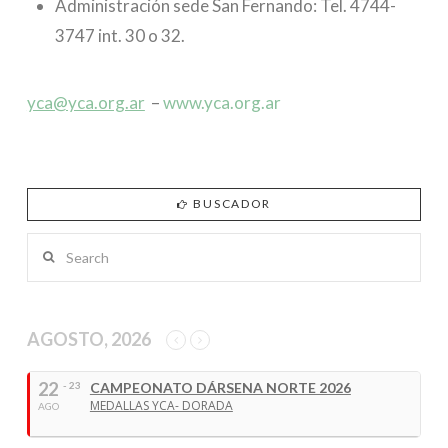
Administración sede San Fernando: Tel. 4744-
3747 int. 30 o 32.
yca@yca.org.ar
–
www.yca.org.ar
BUSCADOR
Search
AGOSTO, 2026
22
- 23
CAMPEONATO DÁRSENA NORTE 2026
MEDALLAS YCA- DORADA
AGO