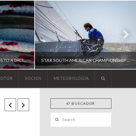
ESCUELA DE YACHTING | AGOSTO A DICIEMBRE 2026
STAR SOUTH AMERICAN CHAMPIONSHIP 2026
MOTOR
SOCIOS
METEOROLOGÍA
YCA
BUSCADOR
ING
SOUTH AMERICAN STAR 2026
Search