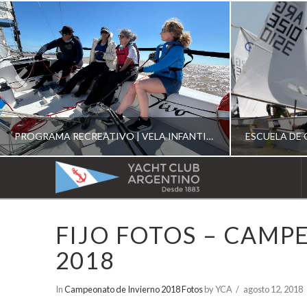
PROGRAMA RECREATIVO | VELA INFANTIL, JUVENIL Y DE CRUCERO 2026
YACHT
CLUB
YCA
FIJO FOTOS – CAMP
ESCUELA RECREATIVA 2026
E
ARGENTINO
2018
In
Campeonato de Invierno 2018 Fotos
by YCA
agosto 12, 2018