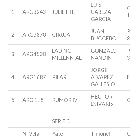
LUIS
COB
1
ARG3243
JULIETTE
CABEZA
100
GARCIA
JUAN
PAN
2
ARG3870
CIRUJA
RUGGERO
34
LADINO
GONZALO
PAN
3
ARG4530
MILLENNIAL
NANDIN
34
JORGE
4
ARG1687
PILAR
ALVAREZ
F&C 
GALLESIO
HECTOR
5
ARG 115
RUMOR IV
GUR
DJIVARIS
SERIE C
Nr.Vela
Yate
Timonel
Clas