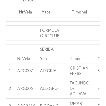
Nr.Vela
Yate
Timonel
Cla
Nr.Vela
Yate
Timonel
Cla
FORMULA
ORC CLUB
SERIE A
Nr.Vela
Yate
Timonel
Clas
CRISTIAN
1
ARG007
ALEGRIA
S 33
FRERS
FACUNDO
2
ARG006
ALLEGRO
DE
S 33
ACHAVAL
OMAR
3
ARG3410
BIG BANG
F&C