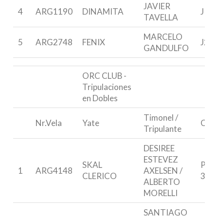
JAVIER
4
ARG1190
DINAMITA
J 70
TAVELLA
MARCELO
5
ARG2748
FENIX
J24
GANDULFO
ORC CLUB -
Tripulaciones
en Dobles
Timonel /
Nr.Vela
Yate
Clas
Tripulante
DESIREE
ESTEVEZ
SKAL
PAN
1
ARG4148
AXELSEN /
CLERICO
34
ALBERTO
MORELLI
SANTIAGO