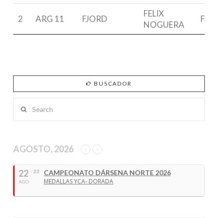
FELIX
2
ARG 11
FJORD
FRE
NOGUERA
BUSCADOR
Search
AGOSTO, 2026
22
- 23
CAMPEONATO DÁRSENA NORTE 2026
MEDALLAS YCA- DORADA
AGO