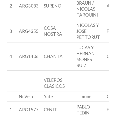
BRAUN /
2
ARG3083
SUREÑO
ARIE
NICOLAS
TARQUINI
NICOLAS Y
COSA
3
ARG4355
JOSE
FRA
NOSTRA
PETTORUTI
LUCAS Y
HERNAN
4
ARG1406
CHANTA
CP 
MONES
RUIZ
VELEROS
CLASICOS
Nr.Vela
Yate
Timonel
Clas
PABLO
1
ARG1577
CENIT
FRE
TEDIN