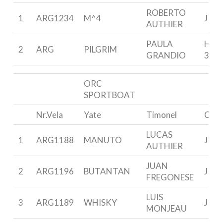
ROBERTO
1
ARG1234
M^4
J 80
AUTHIER
PAULA
HUN
2
ARG
PILGRIM
GRANDIO
310
ORC
SPORTBOAT
Nr.Vela
Yate
Timonel
Clas
LUCAS
1
ARG1188
MANUTO
J 70
AUTHIER
JUAN
2
ARG1196
BUTANTAN
J 70
FREGONESE
LUIS
3
ARG1189
WHISKY
J 70
MONJEAU