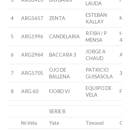
LAUDA
ESTEBAN
4
ARG5657
ZENTA
N 34
KALLAY
R FISH / P
HO
5
ARG1996
CANDELARIA
MENSA
44
JORGE A
6
ARG2964
BACCARA 3
ARIE
CHAUD
OJO DE
PATRICIO
7
ARG5705
32D
BALLENA
GUISASOLA
EQUIPO DE
8
ARG 60
FJORD VI
FRER
VELA
SERIE B
Nr.Vela
Yate
Timonel
Clas