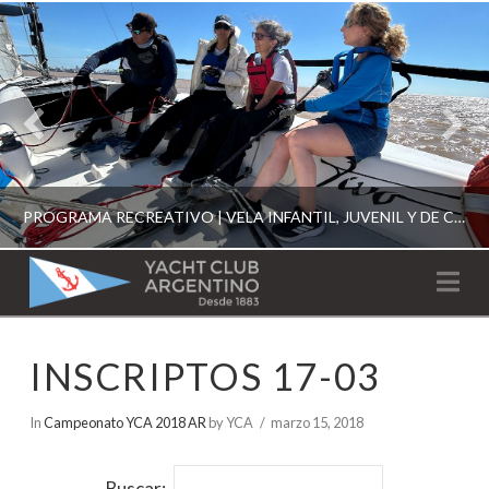
PROGRAMA RECREATIVO | VELA INFANTIL, JUVENIL Y DE CRUCERO 2026
YACHT
Na
CLUB
YCA
INSCRIPTOS 17-03
ESCUELA RECREATIVA 2026
ARGENTINO
In
Campeonato YCA 2018 AR
by YCA
marzo 15, 2018
Buscar: