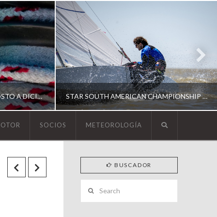
ESCUELA DE YACHTING | AGOSTO A DICIEMBRE 2026
STAR SOUTH AMERICAN CHAMPIONSHIP 2026
MOTOR
SOCIOS
METEOROLOGÍA
YCA
BUSCADOR
ING
SOUTH AMERICAN STAR 2026
Search