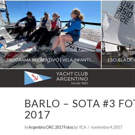
PROGRAMA RECREATIVO | VELA INFANTIL, JUVENIL Y DE CRUCERO 2026
YACHT
CLUB
YCA
BARLO – SOTA #3 F
ESCUELA RECREATIVA 2026
E
ARGENTINO
2017
In
Argentino ORC 2017 Fotos
by YCA
noviembre 4, 2017