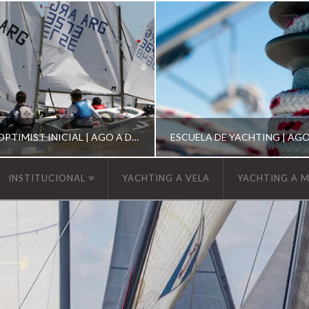
ESCUELA DE OPTIMIST INICIAL | AGO A DIC 2026
INSTITUCIONAL
YACHTING A VELA
YACHTING A 
YCA
YCA
SCUELA OPTIMIST
ESCUELA DE YACHT