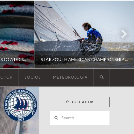
ESCUELA DE YACHTING | AGOSTO A DICIEMBRE 2026
STAR SOUTH AMERICAN CHAMPIONSHIP 2026
MOTOR
SOCIOS
METEOROLOGÍA
YCA
BUSCADOR
ING
SOUTH AMERICAN STAR 2026
Search