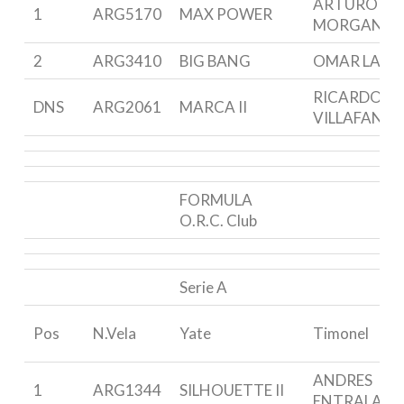
ARTURO
1
ARG5170
MAX POWER
MORGAN
2
ARG3410
BIG BANG
OMAR LAUD
RICARDO
DNS
ARG2061
MARCA II
VILLAFANE
FORMULA
O.R.C. Club
Serie A
Pos
N.Vela
Yate
Timonel
ANDRES
1
ARG1344
SILHOUETTE II
ENTRALA