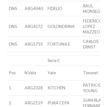
RAUL
DNS
ARG4040
FIDELIO
MONSEGUR
FEDERICO
DNS
ARG4272
GOLONDRINA
LOPEZ
MAZZEO
CARLOS
DNS
ARG5733
FORTUNA E
ERNST
Serie C
Pos
N.Vela
Yate
Timonel
PATRICIO
1
ARG2328
KITCHEN
YOUNG
JUAN BLAS
2
ARG2119
PURA CEPA
FERNANDEZ