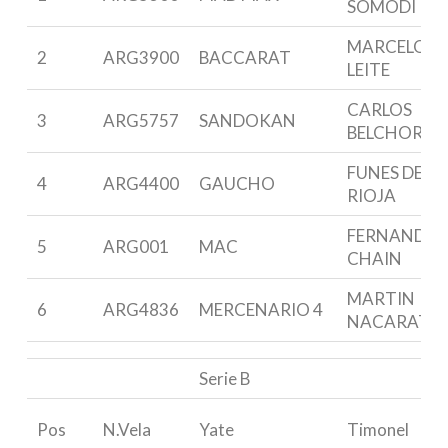
SOMODI
MARCELO
2
ARG3900
BACCARAT
LEITE
CARLOS
3
ARG5757
SANDOKAN
BELCHOR
FUNES DE
4
ARG4400
GAUCHO
RIOJA
FERNANDO
5
ARG001
MAC
CHAIN
MARTIN
6
ARG4836
MERCENARIO 4
NACARATO
Serie B
Pos
N.Vela
Yate
Timonel