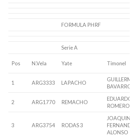
FORMULA PHRF
Serie A
Pos
N.Vela
Yate
Timonel
GUILLERMO
1
ARG3333
LAPACHO
BAVARRO
EDUARDO
2
ARG1770
REMACHO
ROMERO
JOAQUIN
3
ARG3754
RODAS 3
FERNANDEZ
ALONSO