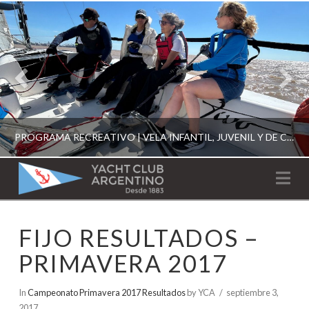
PROGRAMA RECREATIVO | VELA INFANTIL, JUVENIL Y DE CRUCERO 2026
YACHT
Na
CLUB
YCA
FIJO RESULTADOS –
ESCUELA RECREATIVA 2026
ARGENTINO
PRIMAVERA 2017
In
Campeonato Primavera 2017 Resultados
by YCA
septiembre 3,
2017