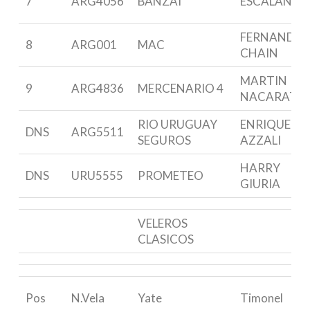
7
ARG4056
BANZAI
ESCALANTE
FERNANDO
8
ARG001
MAC
CHAIN
MARTIN
9
ARG4836
MERCENARIO 4
NACARATO
RIO URUGUAY
ENRIQUE G.
DNS
ARG5511
SEGUROS
AZZALI
HARRY
DNS
URU5555
PROMETEO
GIURIA
VELEROS
CLASICOS
Pos
N.Vela
Yate
Timonel