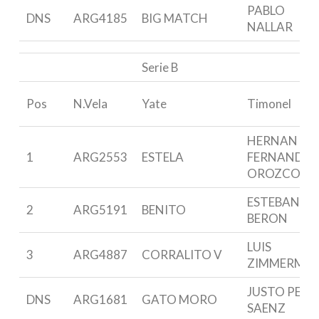
PABLO
DNS
ARG4185
BIG MATCH
NALLAR
Serie B
Pos
N.Vela
Yate
Timonel
HERNAN
1
ARG2553
ESTELA
FERNANDEZ
OROZCO
ESTEBAN
2
ARG5191
BENITO
BERON
LUIS
3
ARG4887
CORRALITO V
ZIMMERMA
JUSTO PED
DNS
ARG1681
GATO MORO
SAENZ