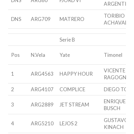
DNS
ARG60
FJORD VI
ARGENTIN
TORIBIO DE
DNS
ARG709
MATRERO
ACHAVAL
Serie B
Pos
N.Vela
Yate
Timonel
VICENTE
1
ARG4563
HAPPY HOUR
RAGOGNET
2
ARG4107
COMPLICE
DIEGO TOSI
ENRIQUE G.
3
ARG2889
JET STREAM
BUSCH
GUSTAVO
4
ARG5210
LEJOS 2
KINACH