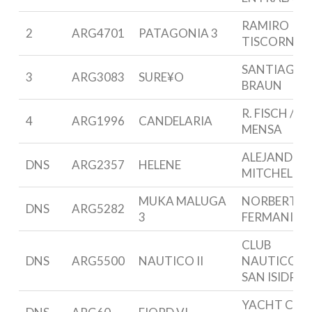
RAMIRO
2
ARG4701
PATAGONIA 3
TISCORNIA
SANTIAGO
3
ARG3083
SURE¥O
BRAUN
R. FISCH / P.
4
ARG1996
CANDELARIA
MENSA
ALEJANDRO
DNS
ARG2357
HELENE
MITCHELL
MUKA MALUGA
NORBERTO
DNS
ARG5282
3
FERMANI
CLUB
DNS
ARG5500
NAUTICO II
NAUTICO
SAN ISIDRO
YACHT CLU