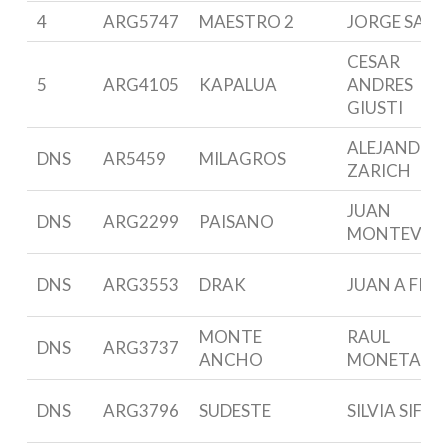
4
ARG5747
MAESTRO 2
JORGE SANT
CESAR
5
ARG4105
KAPALUA
ANDRES
GIUSTI
ALEJANDRO
DNS
AR5459
MILAGROS
ZARICH
JUAN
DNS
ARG2299
PAISANO
MONTEVERD
DNS
ARG3553
DRAK
JUAN A FIAL
MONTE
RAUL
DNS
ARG3737
ANCHO
MONETA
DNS
ARG3796
SUDESTE
SILVIA SIFRE