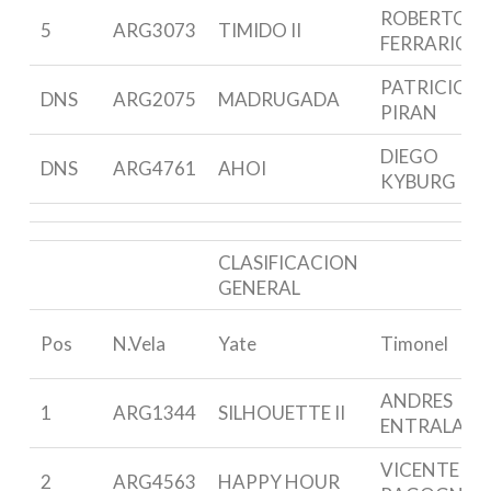
ROBERTO
5
ARG3073
TIMIDO II
FERRARIO
PATRICIO
DNS
ARG2075
MADRUGADA
PIRAN
DIEGO
DNS
ARG4761
AHOI
KYBURG
CLASIFICACION
GENERAL
Pos
N.Vela
Yate
Timonel
ANDRES
1
ARG1344
SILHOUETTE II
ENTRALA
VICENTE
2
ARG4563
HAPPY HOUR