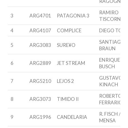
RAGOGNET
RAMIRO
3
ARG4701
PATAGONIA 3
TISCORNIA
4
ARG4107
COMPLICE
DIEGO TOSI
SANTIAGO
5
ARG3083
SURE¥O
BRAUN
ENRIQUE G.
6
ARG2889
JET STREAM
BUSCH
GUSTAVO
7
ARG5210
LEJOS 2
KINACH
ROBERTO
8
ARG3073
TIMIDO II
FERRARIO
R. FISCH / P.
9
ARG1996
CANDELARIA
MENSA