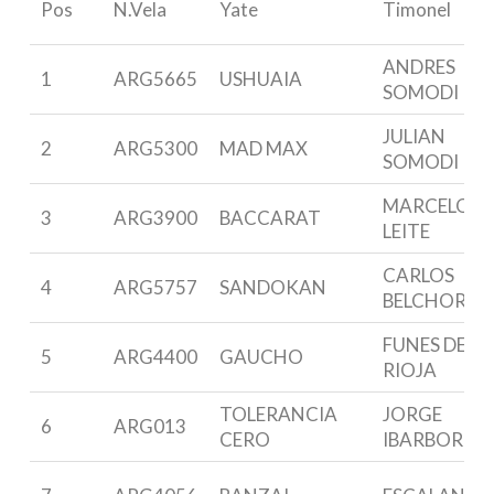
Pos
N.Vela
Yate
Timonel
ANDRES
1
ARG5665
USHUAIA
SOMODI
JULIAN
2
ARG5300
MAD MAX
SOMODI
MARCELO
3
ARG3900
BACCARAT
LEITE
CARLOS
4
ARG5757
SANDOKAN
BELCHOR
FUNES DE
5
ARG4400
GAUCHO
RIOJA
TOLERANCIA
JORGE
6
ARG013
CERO
IBARBORDE