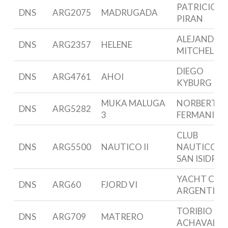
PATRICIO
DNS
ARG2075
MADRUGADA
PIRAN
ALEJANDRO
DNS
ARG2357
HELENE
MITCHELL
DIEGO
DNS
ARG4761
AHOI
KYBURG
MUKA MALUGA
NORBERTO
DNS
ARG5282
3
FERMANI
CLUB
DNS
ARG5500
NAUTICO II
NAUTICO
SAN ISIDRO
YACHT CLU
DNS
ARG60
FJORD VI
ARGENTIN
TORIBIO DE
DNS
ARG709
MATRERO
ACHAVAL