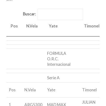
Buscar:
Pos
N.Vela
Yate
Timonel
Pos
N.Vela
Yate
Timonel
FORMULA
O.R.C.
Internacional
Serie A
Pos
N.Vela
Yate
Timonel
JULIAN
1
ARG5300
MAD MAX