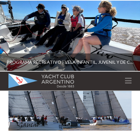
PROGRAMA RECREATIVO | VELA INFANTIL, JUVENIL Y DE CRUCERO 2026
YACHT
Na
CLUB
YCA
ESCUELA RECREATIVA 2026
ARGENTINO