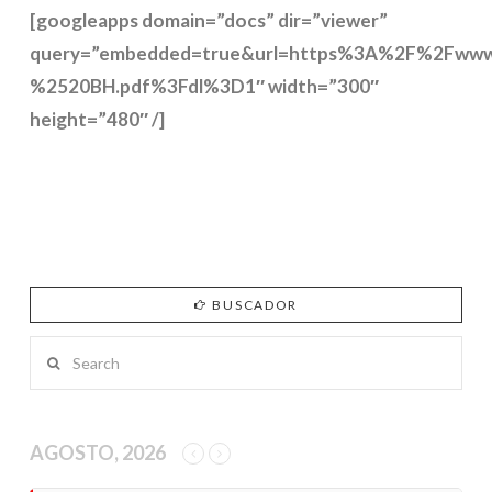
[googleapps domain=”docs” dir=”viewer”
query=”embedded=true&url=https%3A%2F%2Fww
%2520BH.pdf%3Fdl%3D1″ width=”300″
height=”480″ /]
BUSCADOR
Search
AGOSTO, 2026