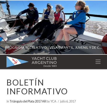
PROGRAMA RECREATIVO | VELA INFANTIL, JUVENIL Y DE CRUCERO 2026
YACHT
Na
CLUB
YCA
BOLETÍN
ESCUELA RECREATIVA 2026
ARGENTINO
INFORMATIVO
In
Triángulo del Plata 2017 AR
by YCA
julio 6, 2017