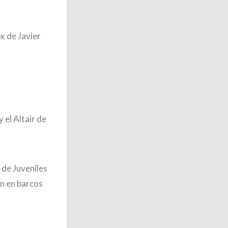
x de Javier
 el Altair de
 de Juveniles
an en barcos