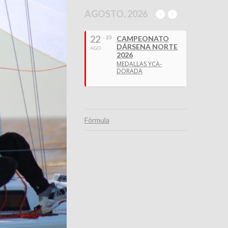
AGOSTO, 2026
22
- 23
CAMPEONATO
DÁRSENA NORTE
AGO
2026
MEDALLAS YCA-
DORADA
Fórmula