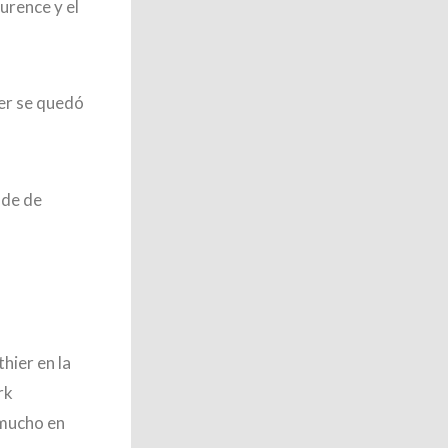
urence y el
ler se quedó
nde de
hier en la
rk
 mucho en