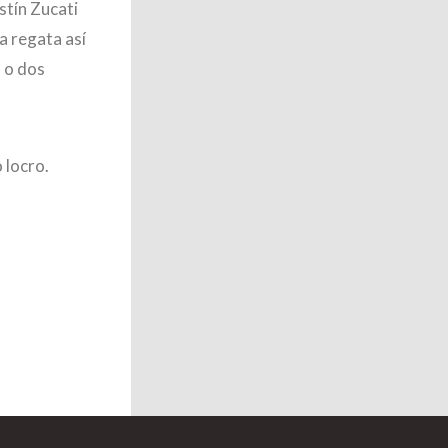
stín Zucati
a regata así
a o dos
 locro.