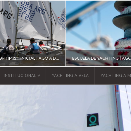
ESCUELA DE OPTIMIST INICIAL | AGO A DIC 2026
INSTITUCIONAL
YACHTING A VELA
YACHTING A 
YCA
YCA
SCUELA OPTIMIST
ESCUELA DE YACHT