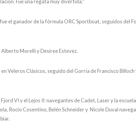
ación. Fue una regata muy divertida.”
ue el ganador de la fórmula ORC Sportboat, seguidos del Fo
 Alberto Morelli y Desiree Estevez.
 en Veleros Clásicos, seguido del Gorría de Francisco Billoch y
Fjord VI y el Lejos II: navegantes de Cadet, Laser y la escuela
aola, Rocío Cosentino, Belén Schneider y Nicole Duval naveg
biar.