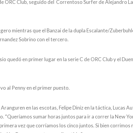
 A de ORC Club, seguido del Correntoso Surfer de Alejandro La
uggero mientras que el Banzai de la dupla Escalante/Zuberbuh
rnandez Sobrino con el tercero.
sio quedó en primer lugar en la serie C de ORC Club y el Due
vo al Penny en el primer puesto.
anguren en las escotas, Felipe Diniz en la táctica, Lucas Aut
sio. “Queríamos sumar horas juntos para ir a correr la New Yo
 primera vez que corríamos los cinco juntos. Si bien corrimos