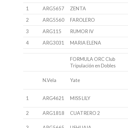
1
ARG5657
ZENTA
2
ARG5560
FAROLERO
3
ARG115
RUMOR IV
4
ARG3031
MARIA ELENA
FORMULA ORC Club
Tripulación en Dobles
N.Vela
Yate
1
ARG4621
MISS LILY
2
ARG1818
CUATRERO 2
3
ARG5665
USHUAIA