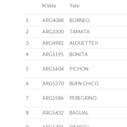
N.Vela
Yate
1
ARG4088
BORNEO
2
ARG3300
TAMATA
3
ARG4982
ALOUETTE II
4
ARG5195
BONITA
5
ARG5604
PICHON
6
ARG5370
BUEN CHICO
7
ARG5586
PEREGRINO
8
ARG5632
BAGUAL