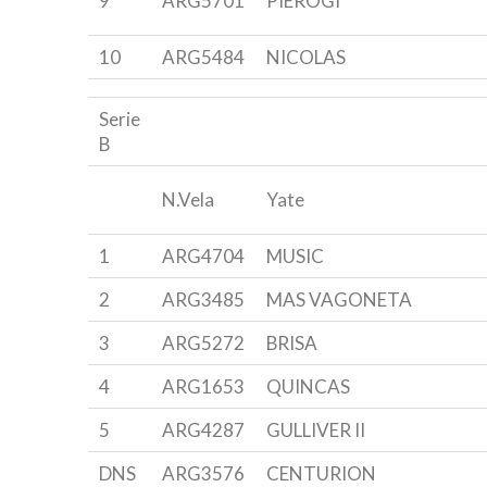
9
ARG5701
PIEROGI
10
ARG5484
NICOLAS
Serie
B
N.Vela
Yate
1
ARG4704
MUSIC
2
ARG3485
MAS VAGONETA
3
ARG5272
BRISA
4
ARG1653
QUINCAS
5
ARG4287
GULLIVER II
DNS
ARG3576
CENTURION