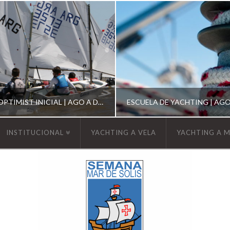
ESCUELA DE OPTIMIST INICIAL | AGO A DIC 2026
INSTITUCIONAL
YACHTING A VELA
YACHTING A 
YCA
YCA
SCUELA OPTIMIST
ESCUELA DE YACHT