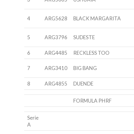
4
ARG5628
BLACK MARGARITA
5
ARG3796
SUDESTE
6
ARG4485
RECKLESS TOO
7
ARG3410
BIG BANG
8
ARG4855
DUENDE
FORMULA PHRF
Serie
A