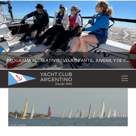
PROGRAMA RECREATIVO | VELA INFANTIL, JUVENIL Y DE CRUCERO 2026
YACHT
Na
CLUB
YCA
ESCUELA RECREATIVA 2026
ARGENTINO