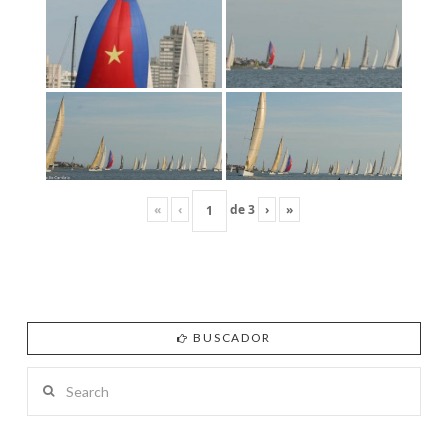
«
‹
de
3
›
»
BUSCADOR
Search