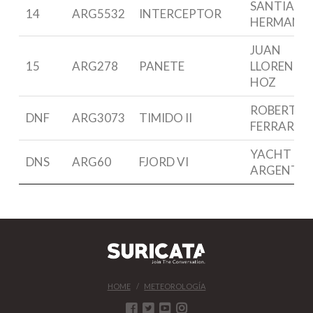
SANTIAGO
14
ARG5532
INTERCEPTOR
HERMANN
JUAN
15
ARG278
PANETE
LLORENTE 
HOZ
ROBERTO
DNF
ARG3073
TIMIDO II
FERRARIO
YACHT CL
DNS
ARG60
FJORD VI
ARGENTI
HOME
METEOROLOGÍA