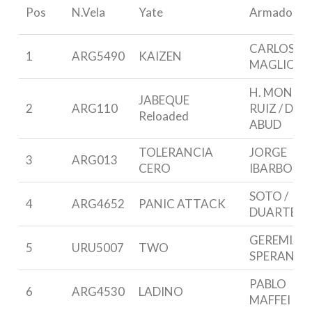
Pos
N.Vela
Yate
Armador
CARLOS
1
ARG5490
KAIZEN
MAGLIO
H. MONES
JABEQUE
2
ARG110
RUIZ / D.
Reloaded
ABUD
TOLERANCIA
JORGE
3
ARG013
CERO
IBARBORD
SOTO /
4
ARG4652
PANIC ATTACK
DUARTE
GEREMIAS
5
URU5007
TWO
SPERANZA
PABLO
6
ARG4530
LADINO
MAFFEI