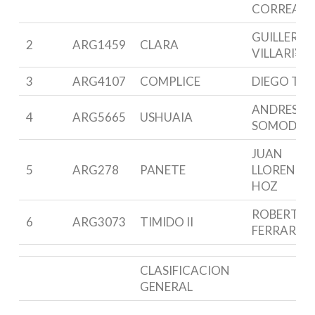
CORREA
GUILLERM
2
ARG1459
CLARA
VILLARI¥O
3
ARG4107
COMPLICE
DIEGO TOS
ANDRES
4
ARG5665
USHUAIA
SOMODI
JUAN
5
ARG278
PANETE
LLORENTE 
HOZ
ROBERTO
6
ARG3073
TIMIDO II
FERRARIO
CLASIFICACION
GENERAL