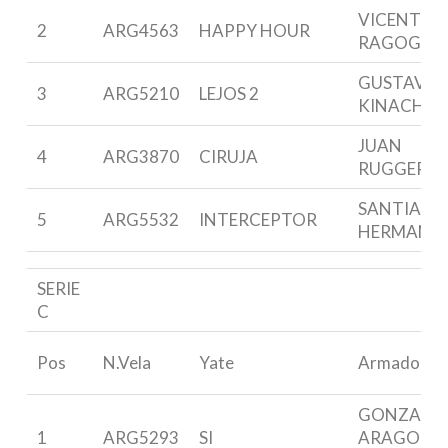
VICENTE
2
ARG4563
HAPPY HOUR
RAGOGNE
GUSTAVO
3
ARG5210
LEJOS 2
KINACH
JUAN
4
ARG3870
CIRUJA
RUGGERO
SANTIAGO
5
ARG5532
INTERCEPTOR
HERMANN
SERIE
C
Pos
N.Vela
Yate
Armador
GONZALO
1
ARG5293
SI
ARAGON