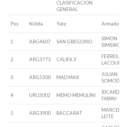
CLASIFICACION
GENERAL
Pos
N.Vela
Yate
Armador
SIMON
1
ARG4607
SAN GREGORIO
SIMSIROG
FERRES /
2
ARG3773
CALIFA 3
LACOUR
JULIAN
3
ARG5300
MAD MAX
SOMODI
RICARDO
4
URU2002
MEMO MEMULINI
FABINI
MARCELO
5
ARG3900
BACCARAT
LEITE