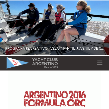
PROGRAMA RECREATIVO | VELA INFANTIL, JUVENIL Y DE CRUCERO 2026
YACHT
Na
CLUB
YCA
ESCUELA RECREATIVA 2026
ARGENTINO