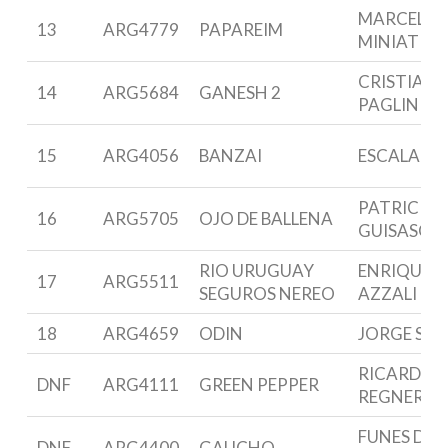
MARCELO
13
ARG4779
PAPAREIM
MINIATI
CRISTIAN
14
ARG5684
GANESH 2
PAGLINI
15
ARG4056
BANZAI
ESCALANT
PATRICIO
16
ARG5705
OJO DE BALLENA
GUISASOL
RIO URUGUAY
ENRIQUE G
17
ARG5511
SEGUROS NEREO
AZZALI
18
ARG4659
ODIN
JORGE SAN
RICARDO
DNF
ARG4111
GREEN PEPPER
REGNER
FUNES DE
DNF
ARG4400
GAUCHO