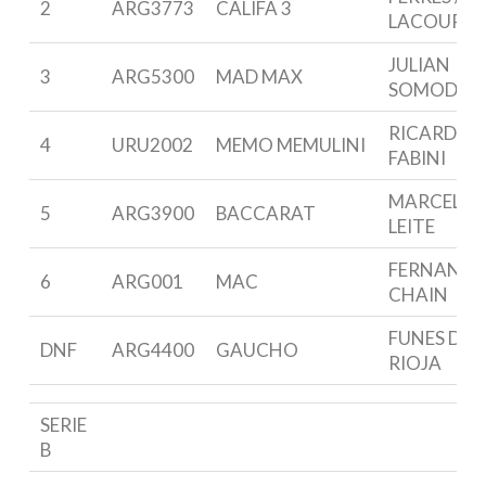
2
ARG3773
CALIFA 3
LACOUR
JULIAN
3
ARG5300
MAD MAX
SOMODI
RICARDO
4
URU2002
MEMO MEMULINI
FABINI
MARCELO
5
ARG3900
BACCARAT
LEITE
FERNAND
6
ARG001
MAC
CHAIN
FUNES DE
DNF
ARG4400
GAUCHO
RIOJA
SERIE
B