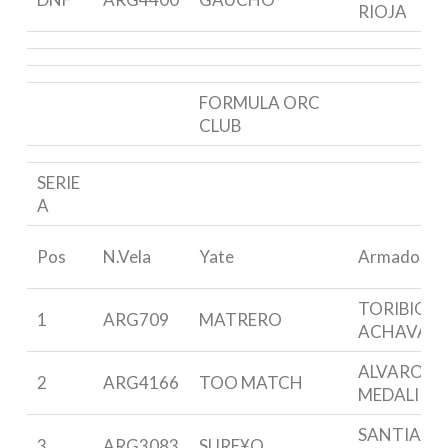
RIOJA
FORMULA ORC
CLUB
SERIE
A
Pos
N.Vela
Yate
Armador
TORIBIO D
1
ARG709
MATRERO
ACHAVAL
ALVARO M
2
ARG4166
TOO MATCH
MEDALI
SANTIAGO
3
ARG3083
SURE¥O