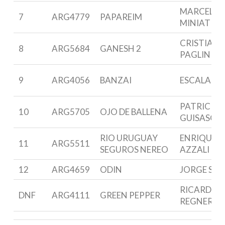
MARCELO
7
ARG4779
PAPAREIM
MINIATI
CRISTIAN
8
ARG5684
GANESH 2
PAGLINI
9
ARG4056
BANZAI
ESCALANT
PATRICIO
10
ARG5705
OJO DE BALLENA
GUISASOL
RIO URUGUAY
ENRIQUE G
11
ARG5511
SEGUROS NEREO
AZZALI
12
ARG4659
ODIN
JORGE SAN
RICARDO
DNF
ARG4111
GREEN PEPPER
REGNER