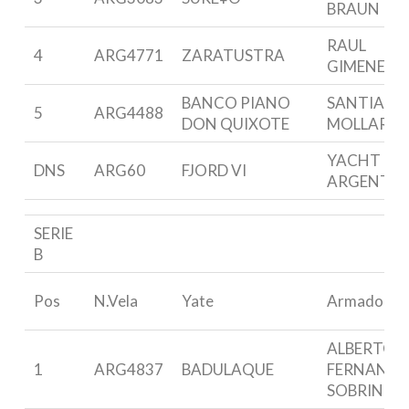
BRAUN
RAUL
4
ARG4771
ZARATUSTRA
GIMENEZ
BANCO PIANO
SANTIAGO
5
ARG4488
DON QUIXOTE
MOLLARD
YACHT CL
DNS
ARG60
FJORD VI
ARGENTI
SERIE
B
Pos
N.Vela
Yate
Armador
ALBERTO
1
ARG4837
BADULAQUE
FERNANDE
SOBRINO