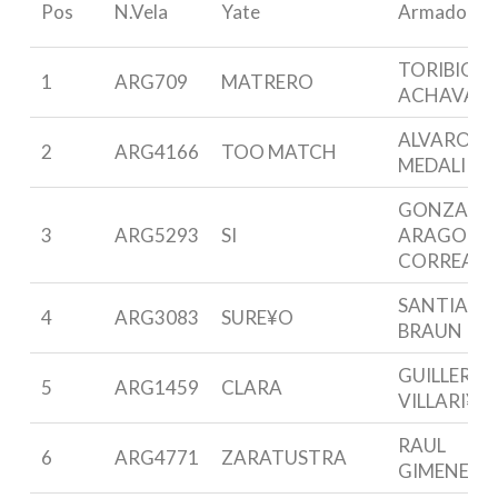
Pos
N.Vela
Yate
Armador
TORIBIO D
1
ARG709
MATRERO
ACHAVAL
ALVARO M
2
ARG4166
TOO MATCH
MEDALI
GONZALO
3
ARG5293
SI
ARAGON
CORREA
SANTIAGO
4
ARG3083
SURE¥O
BRAUN
GUILLERM
5
ARG1459
CLARA
VILLARI¥O
RAUL
6
ARG4771
ZARATUSTRA
GIMENEZ