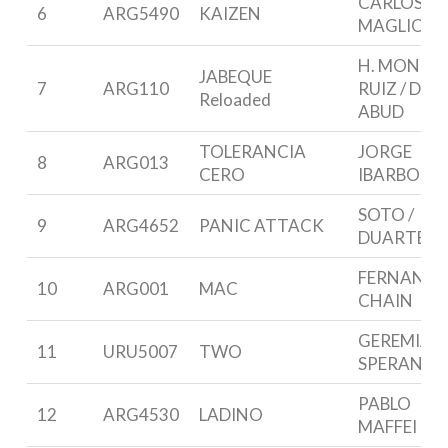
CARLOS
6
ARG5490
KAIZEN
MAGLIO
H. MONES
JABEQUE
7
ARG110
RUIZ / D.
Reloaded
ABUD
TOLERANCIA
JORGE
8
ARG013
CERO
IBARBORD
SOTO /
9
ARG4652
PANIC ATTACK
DUARTE
FERNAND
10
ARG001
MAC
CHAIN
GEREMIAS
11
URU5007
TWO
SPERANZA
PABLO
12
ARG4530
LADINO
MAFFEI