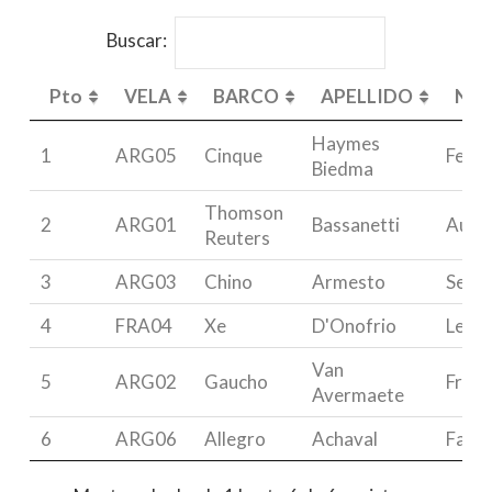
Buscar:
Pto
VELA
BARCO
APELLIDO
NO
Pto
VELA
BARCO
APELLIDO
NO
Haymes
1
ARG05
Cinque
Feder
Biedma
Thomson
2
ARG01
Bassanetti
Augu
Reuters
3
ARG03
Chino
Armesto
Sergi
4
FRA04
Xe
D'Onofrio
Leon
Van
5
ARG02
Gaucho
Franc
Avermaete
6
ARG06
Allegro
Achaval
Facu