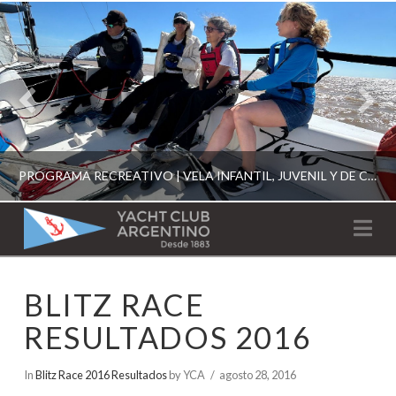
PROGRAMA RECREATIVO | VELA INFANTIL, JUVENIL Y DE CRUCERO 2026
YACHT
Na
CLUB
YCA
BLITZ RACE
ESCUELA RECREATIVA 2026
ARGENTINO
RESULTADOS 2016
In
Blitz Race 2016 Resultados
by YCA
agosto 28, 2016