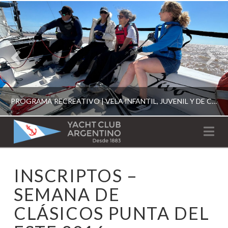
PROGRAMA RECREATIVO | VELA INFANTIL, JUVENIL Y DE CRUCERO 2026
YACHT
Na
CLUB
YCA
INSCRIPTOS –
ESCUELA RECREATIVA 2026
ARGENTINO
SEMANA DE
CLÁSICOS PUNTA DEL