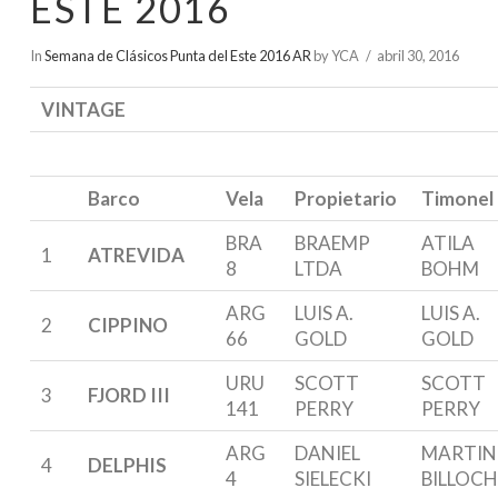
ESTE 2016
In
Semana de Clásicos Punta del Este 2016 AR
by YCA
abril 30, 2016
VINTAGE
Barco
Vela
Propietario
Timonel
BRA
BRAEMP
ATILA
1
ATREVIDA
8
LTDA
BOHM
ARG
LUIS A.
LUIS A.
2
CIPPINO
66
GOLD
GOLD
URU
SCOTT
SCOTT
3
FJORD III
141
PERRY
PERRY
ARG
DANIEL
MARTIN
4
DELPHIS
4
SIELECKI
BILLOC