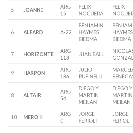
ARG
FELIX
FELIX
5
JOANNE
15
NOGUERA
NOGUE
BENJAMIN
BENJAM
6
ALFARD
A-22
HAYMES
HAYMES
BIEDMA
BIEDMA
ARG
NICOLA
7
HORIZONTE
JUAN BALL
118
GONZAL
ARG
JULIO
MARCE
9
HARPON
186
RUFINELLI
BENEGA
DIEGO Y
DIEGO Y
ARG
8
ALTAIR
MARTIN
MARTIN
54
MEILAN
MEILAN
ARG
JORGE
JORGE
10
MERO II
0
FERIOLI
FERIOLI