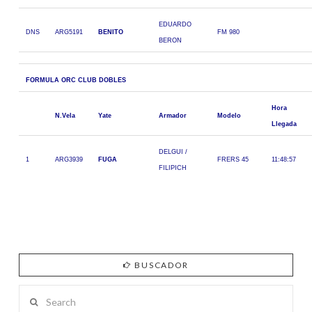
EDUARDO
DNS
ARG5191
BENITO
FM 980
BERON
FORMULA ORC CLUB DOBLES
Hora
N.Vela
Yate
Armador
Modelo
Llegada
DELGUI /
1
ARG3939
FUGA
FRERS 45
11:48:57
FILIPICH
BUSCADOR
Search