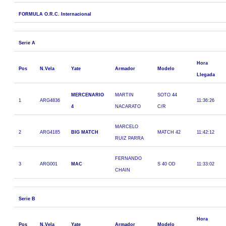
FORMULA O.R.C. Internacional
Serie A
Hora
Pos
N.Vela
Yate
Armador
Modelo
Llegada
MERCENARIO
MARTIN
SOTO 44
1
ARG4836
11:36:26
4
NACARATO
C/R
MARCELO
2
ARG4185
BIG MATCH
MATCH 42
11:42:12
RUIZ PARRA
FERNANDO
3
ARG001
MAC
S 40 OD
11:33:02
CHAIN
Serie B
Hora
Pos
N.Vela
Yate
Armador
Modelo