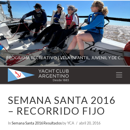
PROGRAMA RECREATIVO | VELA INFANTIL, JUVENIL Y DE CRUCERO 2026
YACHT
Na
CLUB
YCA
SEMANA SANTA 2016
ESCUELA RECREATIVA 2026
ARGENTINO
– RECORRIDO FIJO
In
Semana Santa 2016 Resultados
by YCA
abril 20, 2016