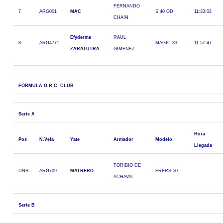
FERNANDO
7
ARG001
MAC
S 40 OD
11:33:02
CHAIN
Efyderma
RAUL
8
ARG4771
MAGIC 33
11:57:47
ZARATUTRA
GIMENEZ
FORMULA O.R.C. CLUB
Serie A
Hora
Pos
N.Vela
Yate
Armador
Modelo
Llegada
TORIBIO DE
DNS
ARG709
MATRERO
FRERS 50
ACHAVAL
Serie B