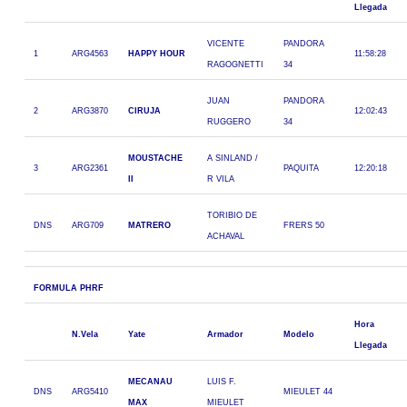
Llegada
VICENTE
PANDORA
1
ARG4563
HAPPY HOUR
11:58:28
RAGOGNETTI
34
JUAN
PANDORA
2
ARG3870
CIRUJA
12:02:43
RUGGERO
34
MOUSTACHE
A SINLAND /
3
ARG2361
PAQUITA
12:20:18
II
R VILA
TORIBIO DE
DNS
ARG709
MATRERO
FRERS 50
ACHAVAL
FORMULA PHRF
Hora
N.Vela
Yate
Armador
Modelo
Llegada
MECANAU
LUIS F.
DNS
ARG5410
MIEULET 44
MAX
MIEULET