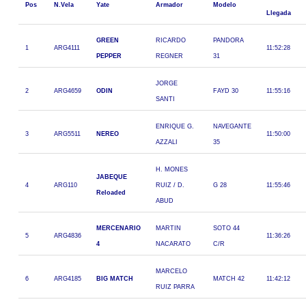
Pos
N.Vela
Yate
Armador
Modelo
Llegada
GREEN
RICARDO
PANDORA
1
ARG4111
11:52:28
PEPPER
REGNER
31
JORGE
2
ARG4659
ODIN
FAYD 30
11:55:16
SANTI
ENRIQUE G.
NAVEGANTE
3
ARG5511
NEREO
11:50:00
AZZALI
35
H. MONES
JABEQUE
4
ARG110
RUIZ / D.
G 28
11:55:46
Reloaded
ABUD
MERCENARIO
MARTIN
SOTO 44
5
ARG4836
11:36:26
4
NACARATO
C/R
MARCELO
6
ARG4185
BIG MATCH
MATCH 42
11:42:12
RUIZ PARRA