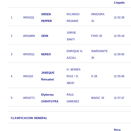
Llegada
GREEN
RICARDO
PANDORA
1
ARG4111
11:52:28
PEPPER
REGNER
31
JORGE
2
ARG4659
ODIN
FAYD 30
11:55:16
SANTI
ENRIQUE G.
NAVEGANTE
3
ARG5511
NEREO
11:50:00
AZZALI
35
H. MONES
JABEQUE
4
ARG110
RUIZ / D.
G 28
11:55:46
Reloaded
ABUD
Efyderma
RAUL
5
ARG4771
MAGIC 33
11:57:47
ZARATUTRA
GIMENEZ
CLASIFICACION GENERAL
Hora