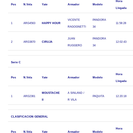
Hora
Pos
N.Vela
Yate
Armador
Modelo
Llegada
VICENTE
PANDORA
1
ARG4563
HAPPY HOUR
11:58:28
RAGOGNETTI
34
JUAN
PANDORA
2
ARG3870
CIRUJA
12:02:43
RUGGERO
34
Serie C
Hora
Pos
N.Vela
Yate
Armador
Modelo
Llegada
MOUSTACHE
A SINLAND /
1
ARG2361
PAQUITA
12:20:18
II
R VILA
CLASIFICACION GENERAL
Hora
Pos
N.Vela
Yate
Armador
Modelo