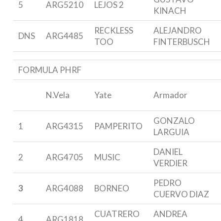
5
ARG5210
LEJOS 2
KINACH
RECKLESS
ALEJANDRO
DNS
ARG4485
TOO
FINTERBUSCH
FORMULA PHRF
N.Vela
Yate
Armador
GONZALO
1
ARG4315
PAMPERITO
LARGUIA
DANIEL
2
ARG4705
MUSIC
VERDIER
PEDRO
3
ARG4088
BORNEO
CUERVO DIAZ
CUATRERO
ANDREA
4
ARG1818