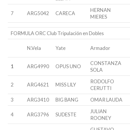
HERNAN
7
ARG5042
CARECA
MIERES
FORMULA ORC Club Tripulación en Dobles
N.Vela
Yate
Armador
CONSTANZA
1
ARG4990
OPUS UNO
SOLA
RODOLFO
2
ARG4621
MISS LILY
CERUTTI
3
ARG3410
BIG BANG
OMAR LAUDA
JULIAN
4
ARG3796
SUDESTE
ROONEY
GUSTAVO