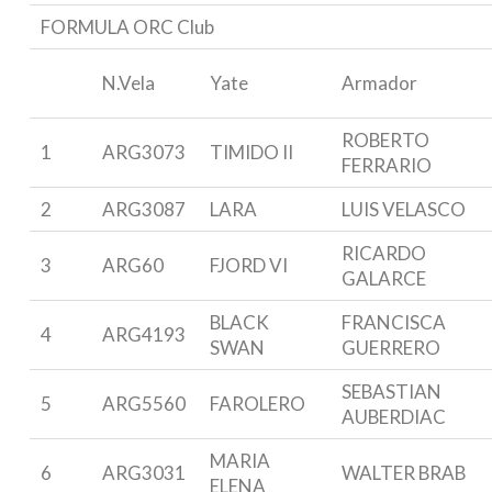
FORMULA ORC Club
N.Vela
Yate
Armador
ROBERTO
1
ARG3073
TIMIDO II
FERRARIO
2
ARG3087
LARA
LUIS VELASCO
RICARDO
3
ARG60
FJORD VI
GALARCE
BLACK
FRANCISCA
4
ARG4193
SWAN
GUERRERO
SEBASTIAN
5
ARG5560
FAROLERO
AUBERDIAC
MARIA
6
ARG3031
WALTER BRAB
ELENA