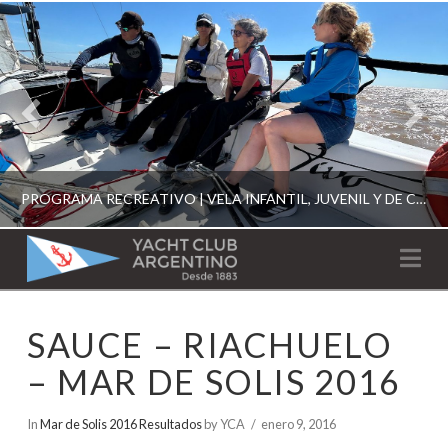
PROGRAMA RECREATIVO | VELA INFANTIL, JUVENIL Y DE CRUCERO 2026
YACHT
Na
CLUB
YCA
SAUCE – RIACHUELO
ESCUELA RECREATIVA 2026
ARGENTINO
– MAR DE SOLIS 2016
In
Mar de Solis 2016 Resultados
by YCA
enero 9, 2016