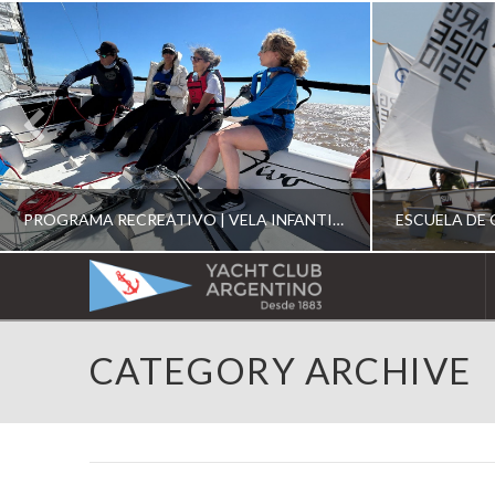
PROGRAMA RECREATIVO | VELA INFANTIL, JUVENIL Y DE CRUCERO 2026
YACHT
CLUB
YCA
CATEGORY ARCHIVE
ESCUELA RECREATIVA 2026
E
ARGENTINO