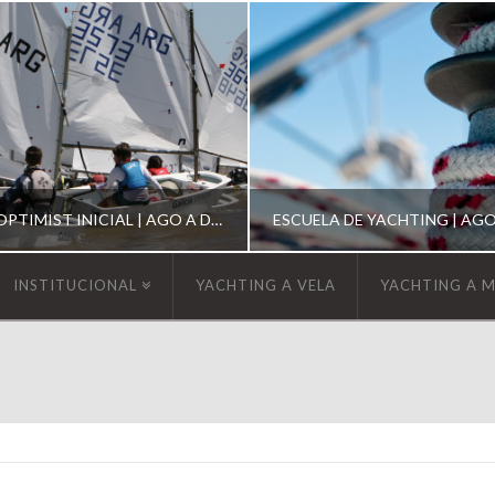
ESCUELA DE OPTIMIST INICIAL | AGO A DIC 2026
INSTITUCIONAL
YACHTING A VELA
YACHTING A 
YCA
YCA
SCUELA OPTIMIST
ESCUELA DE YACHT